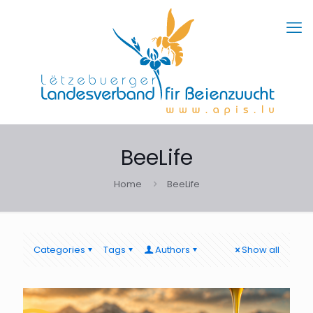
BeeLife
Home
BeeLife
Categories
Tags
Authors
Show all