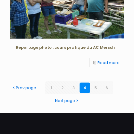
Reportage photo : cours pratique du AC Mersch
Read more
Prev page
1
2
3
4
5
6
Next page