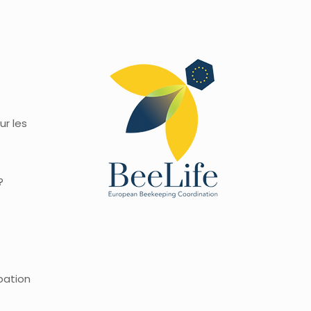
ur les
?
pation