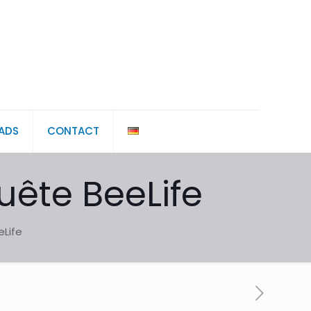
ADS
CONTACT
uête BeeLife
eLife