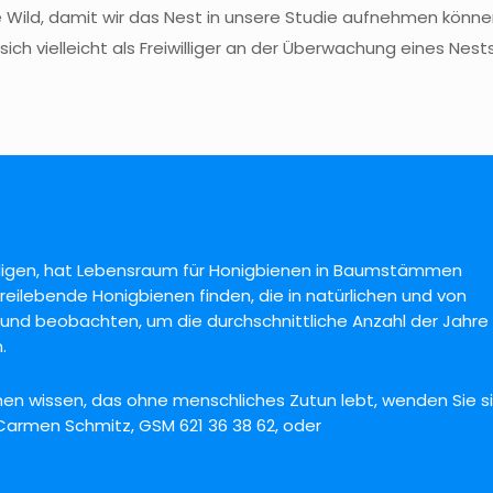
ee Wild, damit wir das Nest in unsere Studie aufnehmen könn
ch vielleicht als Freiwilliger an der Überwachung eines Nest
illigen, hat Lebensraum für Honigbienen in Baumstämmen
reilebende Honigbienen finden, die in natürlichen und von
nd beobachten, um die durchschnittliche Anzahl der Jahre
.
en wissen, das ohne menschliches Zutun lebt, wenden Sie s
 Carmen Schmitz, GSM 621 36 38 62, oder