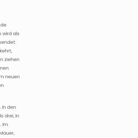
nde
 wird als
 sendet
kehrt,
en ziehen
enen
rem neuen
en
 In den
 drei, in
. Im
(Mauer,