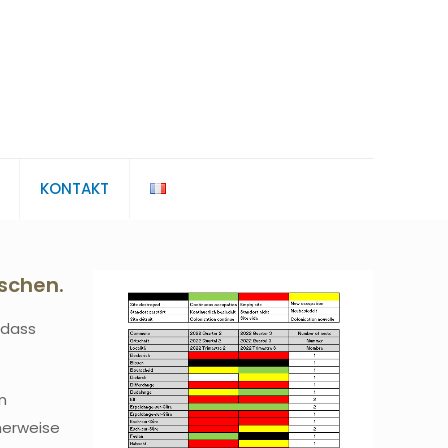
KONTAKT
aschen.
 dass
n
herweise