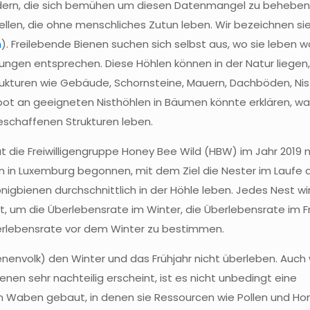
 Ländern, die sich bemühen um diesen Datenmangel zu behebe
len, die ohne menschliches Zutun leben. Wir bezeichnen sie
m
). Freilebende Bienen suchen sich selbst aus, wo sie leben w
ungen entsprechen. Diese Höhlen können in der Natur liegen, z
kturen wie Gebäude, Schornsteine, Mauern, Dachböden, Nis
gebot an geeigneten Nisthöhlen in Bäumen könnte erklären, w
schaffenen Strukturen leben.
t die Freiwilligengruppe Honey Bee Wild (HBW) im Jahr 2019 m
 in Luxemburg begonnen, mit dem Ziel die Nester im Laufe d
nigbienen durchschnittlich in der Höhle leben. Jedes Nest wi
 um die Überlebensrate im Winter, die Überlebensrate im Fr
rlebensrate vor dem Winter zu bestimmen.
enenvolk) den Winter und das Frühjahr nicht überleben. Auch
nen sehr nachteilig erscheint, ist es nicht unbedingt eine
 Waben gebaut, in denen sie Ressourcen wie Pollen und Ho