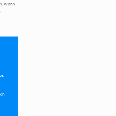
en. Wenn
s
 zu
ich