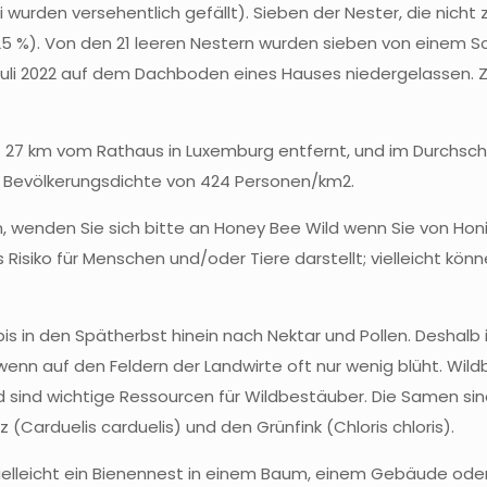
wurden versehentlich gefällt). Sieben der Nester, die nicht 
(25 %). Von den 21 leeren Nestern wurden sieben von einem 
 Juli 2022 auf dem Dachboden eines Hauses niedergelassen. 
t 27 km vom Rathaus in Luxemburg entfernt, und im Durchsch
er Bevölkerungsdichte von 424 Personen/km2.
, wenden Sie sich bitte an Honey Bee Wild wenn Sie von Hon
 Risiko für Menschen und/oder Tiere darstellt; vielleicht könn
 in den Spätherbst hinein nach Nektar und Pollen. Deshalb i
, wenn auf den Feldern der Landwirte oft nur wenig blüht. Wil
 sind wichtige Ressourcen für Wildbestäuber. Die Samen sin
z (Carduelis carduelis) und den Grünfink (Chloris chloris).
vielleicht ein Bienennest in einem Baum, einem Gebäude oder