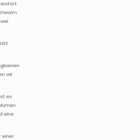
zerstört
Schwarm
Zwei
nitt
igbienen
en wir
st es
dblumen
d eine
 einer