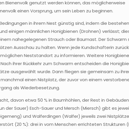
en Bienenvolk genutzt werden können, das möglicherweise
nenvolk einen Vorsprung, um sein Leben zu beginnen.
 Bedingungen in ihrem Nest günstig sind, indem die bestehe
und einigen männlichen Honigbienen (Drohnen) verlässt; dies
einem nahegelegenen Strauch oder Baumast. Der Schwarm
ätzen Ausschau zu halten. Wenn jede Kundschafterin zurück
 möglichen Neststandort zu informieren. Weitere Honigbien
n. Nach ihrer Rückkehr zum Schwarm entscheiden die Honigbi
lätze ausgewählt wurde. Dann fliegen sie gemeinsam zu ih
 manchmal einen Nistplatz, der zuvor von einem verstorben
organg als Wiederbesetzung.
acht, davon etwa 50 % in Baumhöhlen, der Rest in Gebäuden.
 der Sauer) Esch-Sauer und Mersch (Miersch) gibt es jeweils
gemeng) und Walferdingen (Walfer) jeweils zwei Nistplätze
erstört (20 %): drei in vom Menschen errichteten Strukturen 