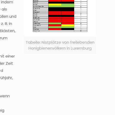
n indem
 als
ollen und
. B. in
tkästen,
arum
Tabelle: Nistplätze von freilebenden
Honigbienenvölkern in Luxemburg
it einer
er Zeit
rd
ühjahr,
 wenn
nig