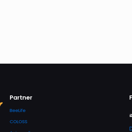
Partner
BeeLife
COLOSS