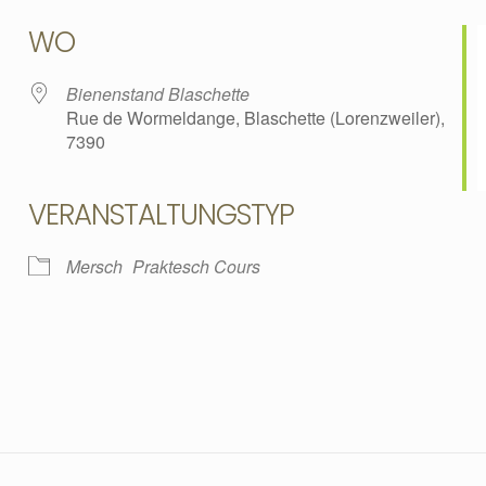
WO
Bienenstand Blaschette
Rue de Wormeldange, Blaschette (Lorenzweiler),
7390
VERANSTALTUNGSTYP
lender
iCalendar
Mersch
Praktesch Cours